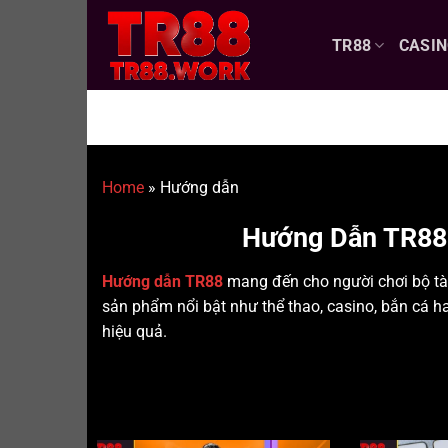
TR88
CASI
Home
»
Hướng dẫn
Hướng Dẫn TR88 
Hướng dẫn TR88
mang đến cho người chơi bộ tài 
sản phẩm nổi bật như thể thao, casino, bắn cá ha
hiệu quả.