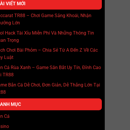
ÀI VIẾT MỚI
ccarat TR88 – Chơi Game Sảng Khoái, Nhận
ưởng Lớn
ol Hack Tài Xỉu Miễn Phí Và Những Thông Tin
an Trọng
ch Chơi Bài Phỏm – Chia Sẻ Từ A Đến Z Về Các
y Luật
n Cá Rùa Xanh – Game Săn Bắt Uy Tín, Đỉnh Cao
i TR88
me Bắn Cá Dễ Chơi, Đơn Giản, Dễ Thắng Lớn Tại
R88
DANH MỤC
n Cá
sino